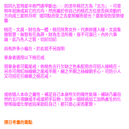
如同九宮飛星中奇門遁甲斷出2013的流年桃花方為『北方』，可是
明年就換成其它的方向，然而屬於你自己的桃花方位是否與流動的
方向成三星拱月呢? 或同點而受之吉星照耀而發光？還是受剋受煞侵
襲?
桃花、文昌、財位為一體，桃花除男女外，代表財運人緣，文昌象
徵智慧，無智有花為莽，財為生活所需，皆不可漏已。內外六事
論，此乃先人之智，切記切記!
尚有許多小偏方，於此就不另說明
單身者適用以下桃花戒:
現單身者可戴尾戒，依桃色五行欠缺之色系配用亦可招人緣桃花，
另亦可用紅絲線綑之尾戒半圈，綑之半圈之絲線朝手心，可防小人
又可招花引蜂蝶之桃花戒。
或依個人本命之屬性，補足自己本身所欠的陽世氣場，補缺乃屬自
然的五行項鍊或手戒或把手玩物，別拿一個經過加工加熱產生的化
學瑪瑙或化學琥珀來助旺自己，那只是心安而累贅。
擇日考量的重點