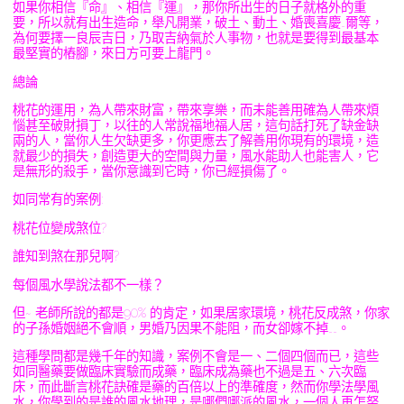
如果你相信『命』、相信『運』，那你所出生的日子就格外的重
要，所以就有出生造命，舉凡開業，破土、動土、婚喪喜慶…爾等，
為何要擇一良辰吉日，乃取吉納氣於人事物，也就是要得到最基本
最堅實的樁腳，來日方可要上龍門。
總論
桃花的運用，為人帶來財富，帶來享樂，而未能善用確為人帶來煩
惱甚至破財損丁，以往的人常說福地福人居，這句話打死了缺金缺
兩的人，當你人生欠缺更多，你更應去了解善用你現有的環境，造
就最少的損失，創造更大的空間與力量，風水能助人也能害人，它
是無形的殺手，當你意識到它時，你已經損傷了。
如同常有的案例:
桃花位變成煞位?
誰知到煞在那兒啊?
每個風水學說法都不一樣？
但~ 老師所說的都是90% 的肯定，如果居家環境，桃花反成煞，你家
的子孫婚姻絕不會順，男婚乃因果不能阻，而女卻嫁不掉……。
這種學問都是幾千年的知識，案例不會是一、二個四個而已，這些
如同醫藥要做臨床實驗而成藥，臨床成為藥也不過是五、六次臨
床，而此斷言桃花訣確是藥的百倍以上的準確度，然而你學法學風
水，你學到的是誰的風水地理，是哪們哪派的風水，一個人再怎努