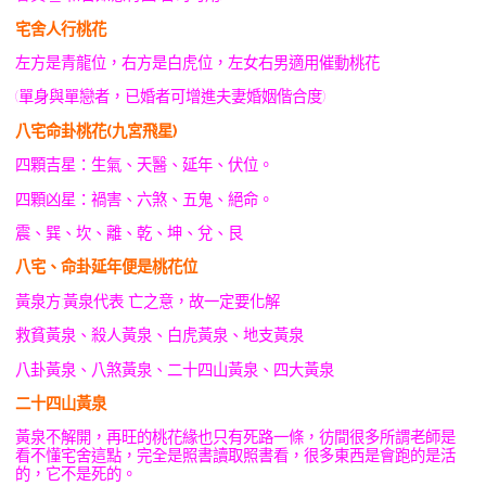
宅舍人行桃花
左方是青龍位，右方是白虎位，左女右男適用催動桃花
(單身與單戀者，已婚者可增進夫妻婚姻偕合度)
八宅命卦桃花(九宮飛星)
四顆吉星：生氣、天醫、延年、伏位。
四顆凶星：禍害、六煞、五鬼、絕命。
震、巽、坎、離、乾、坤、兌、艮
八宅、命卦延年便是桃花位
黃泉方:黃泉代表 亡之意，故一定要化解
救貧黃泉、殺人黃泉、白虎黃泉、地支黃泉
八卦黃泉、八煞黃泉、二十四山黃泉、四大黃泉
二十四山黃泉
黃泉不解開，再旺的桃花緣也只有死路一條，彷間很多所謂老師是
看不懂宅舍這點，完全是照書讀取照書看，很多東西是會跑的是活
的，它不是死的。