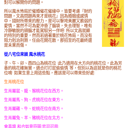
對可以解開你的問題。
所以風水怖局於催婚催花催緣中，皆要考慮『財的
問題，文昌問題再來才是桃花』因為婚姻或感情
中，錢財所帶來的壓力，是可以擊垮美麗又脆弱的
愛情，當然不可為愛沖昏了腦袋，失去理智，唯有
冷靜敏銳的頭腦才能駕馭另一伴吧! 所以文昌就顯
的特別的重要，然而若過著重於桃花怖局，而沒有
阻力剋治刑煞，任由花開花散，那招至的花最終還
是未果而傷。
從八宅位來談 風水桃花
子、午、卯、酉四山為桃花位 (此乃適用在大方向的桃花位，此為芳
香的桃花確無實，適合打打屁偷偷情…等，但別以為這就是你的桃花
位唷! 如果生意上用這些點，應該是可以帶來些好處)
生肖桃花位
生肖屬鼠、龍、猴桃花位在西方。
生肖屬馬、狗、虎桃花位在東方。
生肖屬雞、牛、蛇桃花位在南方。
生肖屬兔、羊、豬桃花位在北方。
會真壇 和合如意符圖(官司可用)