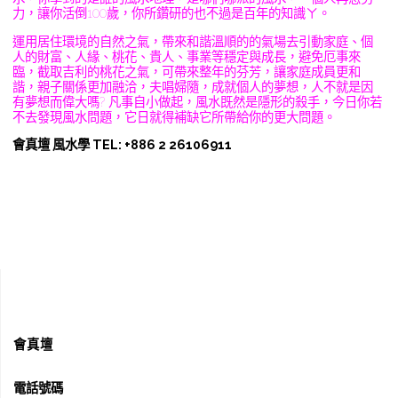
力，讓你活倒100歲，你所鑽研的也不過是百年的知識ㄚ。
運用居住環境的自然之氣，帶來和諧溫順的的氣場去引動家庭、個
人的財富、人緣、桃花、貴人、事業等穩定與成長，避免厄事來
臨，截取吉利的桃花之氣，可帶來整年的芬芳，讓家庭成員更和
諧，親子關係更加融洽，夫唱婦隨，成就個人的夢想，人不就是因
有夢想而偉大嗎? 凡事自小做起，風水既然是隱形的殺手，今日你若
不去發現風水問題，它日就得補缺它所帶給你的更大問題。
會真壇 風水學 TEL: +886 2 26106911
會真壇
電話號碼