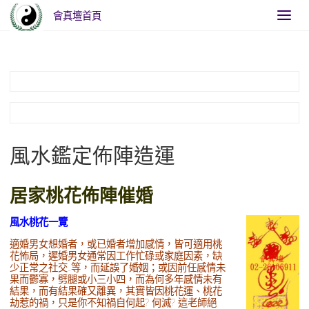
會真壇首頁
Home
風水鑑定佈陣造運-居家桃花佈陣催婚
風水鑑定佈陣造運
居家桃花佈陣催婚
風水桃花一覽
適婚男女想婚者，或已婚者增加感情，皆可適用桃
花怖局，遲婚男女通常因工作忙碌或家庭因素，缺
少正常之社交…等，而延誤了婚姻；或因前任感情未
果而鬱寡，劈腿或小三小四，而為何多年感情未有
結果，而有結果確又離異，其實皆因桃花運、桃花
劫惹的禍，只是你不知禍自何起? 何滅? 這老師絕