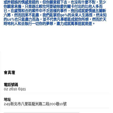
或許錯誤的情感是錯的，但你願意錯下去，也沒有什麼不對，至少
你願意承擔，只是路比較坎坷要破除愛的關卡付出的比他人多而
已。在感情和合的案件中不乏這樣的事件，挽回成就愛情過五關斬
六將，然而因果不能盡，我們能掌控90%的未來人生路徑，然未知
的10%也只能盡力而為，並不代表凡事都能成就你所想，然而於天
時地利人和去執行一切你的夢想，盡力成就萬事這就是道。
會真壇
電話號碼
02 2610 6911
地址
249新北市八里區龍米路二段200巷10號