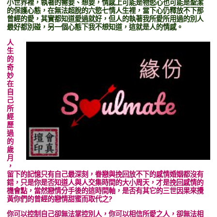
小世界裡，執著的需要、想要，情感上可能是物慾心也可能是聖潔
的保護心態，在無法超脫的六慾七情人生裡，當下心仍釋放不下那
曾經的愛，其實都知道愛過就好，但人的執著我所愛所用過的別人
最好都別碰，另一個心態下我不想知道，這就是人的情感。
人
生
的
奇
妙
在
自
己
所
經
歷
過
的
歲
月
，
留下的記憶只有自己最深刻，眷戀與挽回放不下的感情婚姻都沒有
錯，只是你是否知道人與人交集時間的大小周天，才是挽回感情的
機會點，當然戀情分手後的這時間軸，是否有其它的三世因果來攪
黃你們的曾經的戀情甜蜜而取代之?
你可以控制自己卻無法掌控別人，你可以相信所愛之人，卻無法相