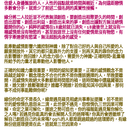
信愛人身邊盤旋的人，人性的弱點就是時間與親近，為何遠距戀情
多數會分手，就是少了前述二個名詞的真實性接觸。
緣分將二人拉近並不代表無須創造，要創造出相聚更久的時間，創
造出甜蜜、創造出利益、創造出未來的夢，創造出讓對方無法絕情
離開你的心，純粹的感情在18歲前就已消失，18歲後世上就沒有一
種感情是沒有物慾的，甚至說這世上沒有任何愛情是沒有物慾，有
情字牽連便有慾望，無法超脫肉身的感受。
能牽動感情影響六識控制神識，除了對自己好的人與自己所愛的人
願意開放外，其它的都只能靠外力的支援，別再天真的靠你的念力
去影響誰? 挽回誰? 人的念力很小，需要外力神識+正確時間+能量場
所給予的力量才能牽動他人影響他人。
正確的知識力量很重要，時間的認知更重要，正確的感情觀念不是
路越走越窄，觀念理念不合也代表不是你應該選擇的人，早晚要離
開，而感情失敗絕大多數都是時間惹的禍，這時間軸中還蘊藏著因
果，誰欠誰? 誰壓著誰走? 誰離不開誰? 若你能知其中因與果，那何
事不成何事能難倒你呢?
緣份的命定不是長久，緣是遇見碰見相處共事牽扯提攜，若不是前
世的愛恨情仇恩怨未二清，此世便不遇見，怨恨情仇三世因果可釋
解，命定之業可解化，運途之勢可造也，你的福報能遇見幫你解化
之人嗎? 若遇見你能真的會去解開人生的迷障嗎? 你真的會透徹想了
解自己創造自己的未來嗎? 99%的人都是跳過錯過的這環節的，有緣
無份這道理便是在此，這就是三世因果命。