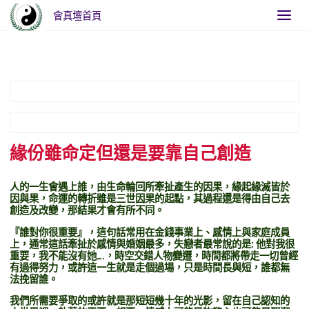
會真壇首頁
Home
緣份雖命定但還是要靠自己創造
緣份雖命定但還是要靠自己創造
人的一生會遇上誰，由生命輪回所牽扯產生的因果，緣起緣滅皆於
因與果，命運的轉折雖是三世因果的起點，其過程還是得由自己去
創造及改變，那結果才會有所不同。
『誰對你很重要』，這句話常用在金錢事業上、感情上與家庭成員
上，通常這話牽扯於感情與婚姻最多，失戀者最常說的是: 他對我很
重要，我不能沒有她….，時空交錯人物變遷，時間都將帶走一切曾經
有過得努力，或許這一生就是走個過場，只是時間長與短，誰都無
法挽留誰。
我們所需要爭取的或許就是那短短幾十年的光影，留在自己認知的