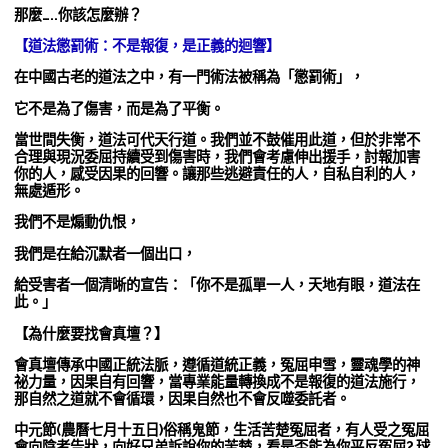
那麼…..你該怎麼辦？
【道法懲罰術：不是報復，是正義的迴響】
在中國古老的道法之中，有一門術法被稱為「懲罰術」，
它不是為了傷害，而是為了平衡。
當世間失衡，道法可代天行道。我們並不鼓催用此道，但於非常不
合理與現況委屈持續受到傷害時，我們會考慮伸出援手，討報加害
你的人，感受因果的回響。讓那些逃避責任的人，自私自利的人，
無處遁形。
我們不是煽動仇恨，
我們是在給沉默者一個出口，
給受害者一個清晰的宣告：「你不是孤單一人，天地有眼，道法在
此。」
【為什麼要找會真壇？】
會真壇傳承中國正統法脈，遵循道統正義，冤屈申雪，靈魂學的神
祕力量，因果自有回響，當專業能量轉換成不是報復的道法施行，
那自然之道就不會循環，因果自然也不會反噬委託者。
中元節(農曆七月十五日)俗稱鬼節，生活苦楚冤屈者，有人受之冤屈
會向陰者告狀，向好兄弟訴說你的苦楚，看是否能為你平反冤屈? 球