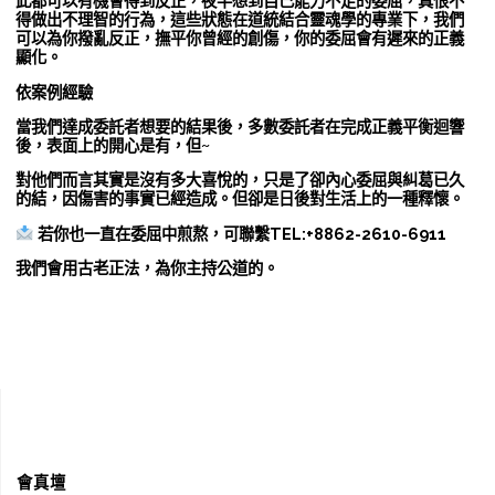
此都可以有機會得到反正，夜半想到自己能力不足的委屈，真恨不
得做出不理智的行為，這些狀態在道統結合靈魂學的專業下，我們
可以為你撥亂反正，撫平你曾經的創傷，你的委屈會有遲來的正義
顯化。
依案例經驗
當我們達成委託者想要的結果後，多數委託者在完成正義平衡迴響
後，表面上的開心是有，但~
對他們而言其實是沒有多大喜悅的，只是了卻內心委屈與糾葛已久
的結，因傷害的事實已經造成。但卻是日後對生活上的一種釋懷。
若你也一直在委屈中煎熬，可聯繫TEL:+8862-2610-6911
我們會用古老正法，為你主持公道的。
會真壇