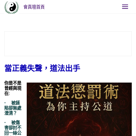
會真壇首頁
Home
當正義失聲，道法出手
當正義失聲，道法出手
你是不是
曾經與現
在:
• 被誣
陷卻無處
澄清？
• 被傷
害卻討不
回一絲公