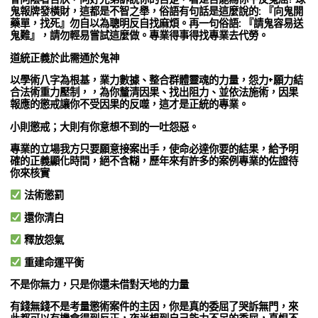
鬼報牌發橫財，這都是不智之舉，俗語有句話是這麼說的: 『向鬼開
藥單，找死』勿自以為聰明反自找麻煩。再一句俗語: 『請鬼容易送
鬼難』，請勿輕易嘗試這麼做。專業得事得找專業去代勞。
道統正義於此需通於鬼神
以學術八字為根基，業力數據、整合群體靈魂的力量，怨力+願力結
合法術重力壓制，，為你釐清因果、找出阻力、並依法施術，因果
報應的懲戒讓你不受因果的反噬，這才是正統的專業。
小則懲戒；大則有你意想不到的一吐怨惡。
專業的立場我方只要願意接案出手，使命必達你要的結果，給予明
確的正義顯化時間，絕不含糊，歷年來有許多的案例專業的佐證待
你來核實
法術懲罰
還你清白
釋放怨氣
重建命運平衡
不是你無力，只是你還未借對天地的力量
有錢無錢不是考量懲術案件的主因，你是真的委屈了哭訴無門，來