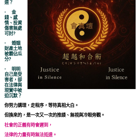
道？
• 金
錢、感
情、投資
傷害無處
可討?
• 婚姻
財產土地
被霸佔瓜
分?
• 明明
自己是受
害者，卻
在法律與
現實中被
迫沉默？
你努力講理，走程序，等待真相大白。
但換來的，是一次又一次的推諉、無視與冷眼旁觀。
社會的正義有時會遲到，
法律的力量有時無法抵達。