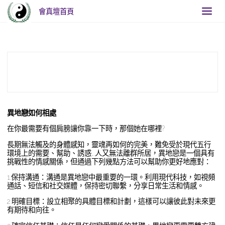
會真壇首頁
Home
異地戀如何相處
異地戀如何相處
在你最需要有個肩膀讓你靠一下時，那個她在哪裡?
長期無法觸及的身體感知，靈魂再如何的完美，難免受於現代五行
環境上的需要、幫助、誘惑….人又無法離群所居，異地戀是一個具有
挑戰性的情感關係，但通過下列幾點方法可以幫助你更好地應對：
1.保持溝通：溝通是異地戀中最重要的一環。利用現代科技，如視頻
通話、短信和社交媒體，保持密切聯繫，分享日常生活和情感。
2.明確目標：設立相聚的具體目標和計劃，這樣可以讓彼此對未來更
有期待和向往。