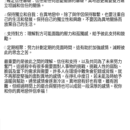
3.確定信任基礎：信任是任何戀愛關係的基礎，異地戀更需要雙方建
立坦誠和信任的關係。
4.保持獨立和自我：在異地戀中，除了與伴侶保持聯繫，也要注重自
己的生活和發展。保持自己的獨立性和興趣，不要因為異地關係而
放棄自己的生活。
5.支持對方：理解對方可能面臨的壓力和孤獨感，給予彼此支持和鼓
勵。
6.定期相聚：努力計劃定期的見面時間，這有助於加強感情，減輕彼
此的思念之苦。
最重要的是彼此之間的理解、信任和支持，以及共同為了未來努力
奮鬥。這過程中有很多需要面對人事物的挑戰，挑戰人性的弱點、
脆弱及當下的需求與需要，許多人在環境中難免會犯錯或背叛，就
不再那麼堅強的面對異地的感情，在掙扎中度日，若未能及時給予
溫暖與幫助，通常感情會逐漸冷淡。異地戀有好也有壞，雖有困
難，但經過時間上的磨合與堅持也可以成就一段深厚的感情。祝你
和你的異地戀伴侶幸福！