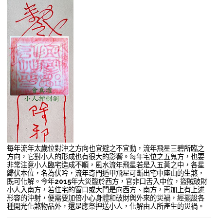
每年流年太歲位對沖之方向也宜避之不宜動，流年飛星三碧所臨之
方向，它對小人的形成也有很大的影響。每年宅位之五鬼方，也要
非常注意小人臨宅造成不順，風水流年飛星若是入五黃之中，各星
歸伏本位，名為伏吟，流年奇門遁甲飛星可斷出宅中座山的生煞，
既可化解。今年
2015
年大災臨於西方，官非口舌入中位，盜賊破財
小人入南方，若住宅的窗口或大門是向西方、南方，再加上有上述
形容的沖射，便需要加倍小心身體和破財與外來的災禍，經擺設各
種開光化煞物品外，還是應祭押送小人，化解由人所產生的災禍。