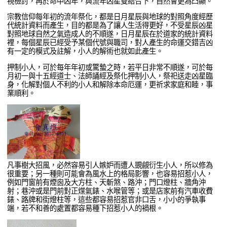
視檢討，再於命中凶年，與流年凶星雙結合下，自然會更為凸顯。
宗教信仰每年初的流年祭化，都是日月星辰與地球的對照角度經歷
代統計資料而產生，目的都是為了讓人生活得更好，不受星辰凶星
對照地球自然之氣造成人的不順遂，日月星辰在於道家的統計資料
裡，每個星辰已經受予某個代號與職司，對人產生的命運交錯吉凶
有一定的模式及註解，小人的解術也就如此產生。
押制小人，可於每年年初或驚蟄之時，若平日非常不順遂，可於每
月初一與十五經道士、法師誦經及祭化押制小人，祭祀送走凶星臨
身，化解對個人不利的小人和解除本命厄運，更祈求家庭和睦，事
業順利。
凡事樹大招風，必然容易引人嫉妒而遭人覬覦衍生小人，所以修為
很重要；另一種則可能會為風水上的格局影響，也容易招惹小人，
例如門窗前有煙囪及大方柱、天斬煞、路沖；門口燈柱、牆角沖
射；巷沖或是門前對正煤氣錶、水喉管等；或是店家前有汽車收費
錶、路牌和街燈柱等，這些都容易招惹官非口舌，小小的爭執事
端，若不和善的處置都容易種下招惹小人的禍根。