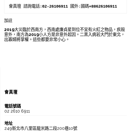
會真壇 諮詢電話
:02-26106911
 國外:國碼
+88626106911
加註:
2019
大災臨於西南方，西南處廉貞星到位不宜有火紅之物品，疾殺
意外，南方為
2019
小人方是非意外起因。二黑入病若大門於東北，
出寡婦將掌權。這些都要非常小心。
會真壇
電話號碼
02 2610 6911
地址
249新北市八里區龍米路二段200巷10號