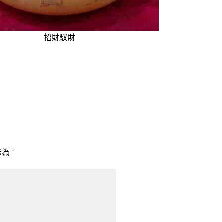
招財馭財
示為
*