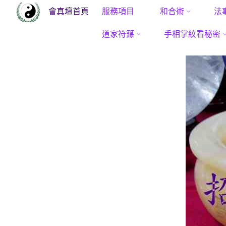
會真壇首頁
服務項目
和合術
法
Skip
道家符籙
手相掌紋看秘密
to
content