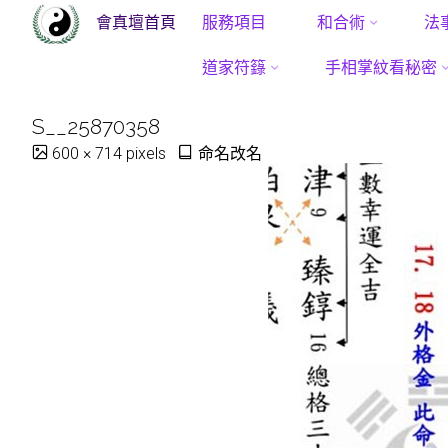
會真壇首頁
服務項目
和合術
法
Skip
道家符籙
手相掌紋看秘密
to
S__25870358
content
Full
600 × 714
pixels
命名改名
size