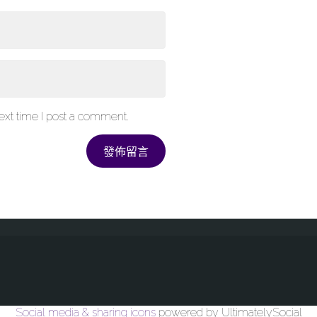
xt time I post a comment.
Social media & sharing icons
powered by UltimatelySocial