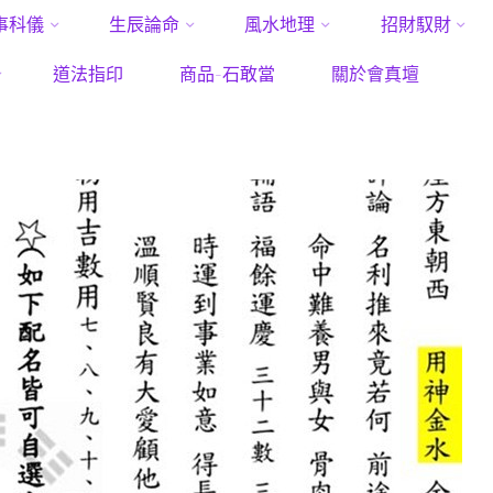
事科儀
生辰論命
風水地理
招財馭財
Home
命名改名
S__25870358
道法指印
商品-石敢當
關於會真壇