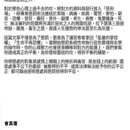
對於那些心理上過不去的坎，將對方的資料與惡行放入「受刑
場」，經專業懲罰術法連結於黑暗、病痛、疾病、驚慌、害怕、窮
苦、恐懼、發狂、癲狂、意外、癡傻、老化、衰敗、鬼靈纏身、死
亡….無法審判的怨靈將充滿於惡劣之人的周圍低語，拉下墮落三惡道
地獄、餓鬼、畜生之道，直達人生運勢的慘淡甚至化為灰燼。
這篇文章不僅是為了懲罰，更是為了讓受害者拿回「能量的掌控
權」「生命不再恐懼」。當開始懲罰系統性地執行這些靈魂與玄學
的操作時，你的心理壓力也會逐漸轉移到對方的氣運上，我們會幫
你達成真正的平衡，為你曾經委屈的坎，得到平衡的鋪墊。
你想懲處的對象是感情上婚姻上的挫折與痛苦? 是金錢上的虧損? 還
是處事不公下的委屈? 被壓榨的不平? 或是法律無法給予你的公平公
正? 都可藉由道術懲處與懲罰術得到平反。
會真壇