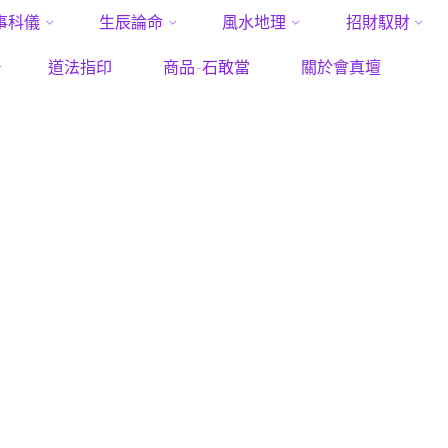
事科儀
生辰論命
風水地理
招財馭財
Home
Posts tagged "香火興旺符"
道法指印
商品-石敢當
關於會真壇