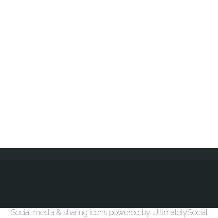
Social media & sharing icons
powered by UltimatelySocial