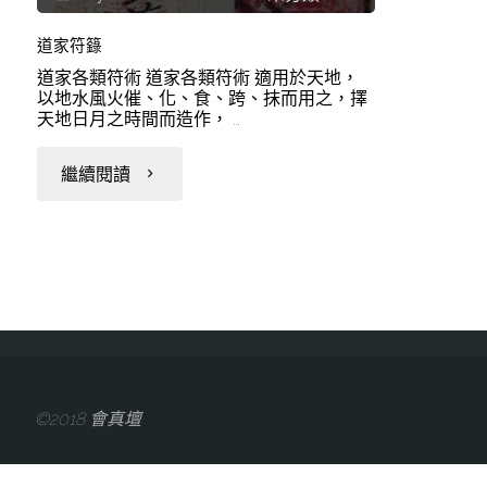
道家符籙
道家各類符術 道家各類符術 適用於天地，
以地水風火催、化、食、跨、抹而用之，擇
天地日月之時間而造作， …
"道
繼續閱讀
家
符
籙"
©2018 會真壇