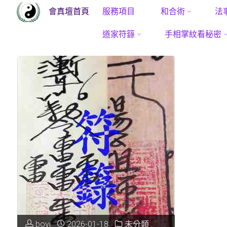
會真壇首頁
服務項目
和合術
法
Skip
道家符籙
手相掌紋看秘密
to
content
boyi
2026-01-18
未分類