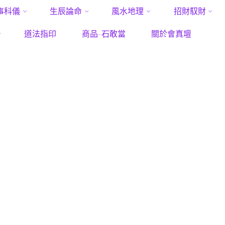
事科儀
生辰論命
風水地理
招財馭財
Home
Posts tagged "良緣符"
道法指印
商品-石敢當
關於會真壇