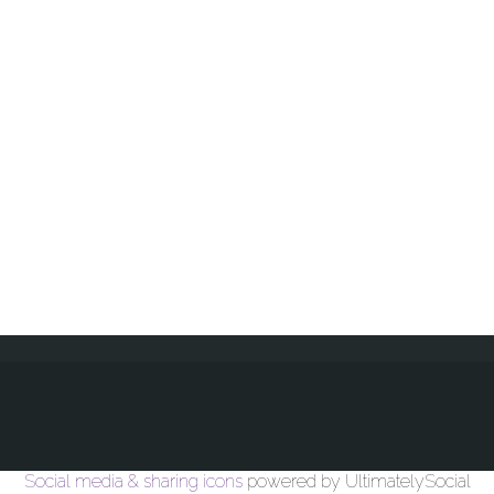
Social media & sharing icons
powered by UltimatelySocial