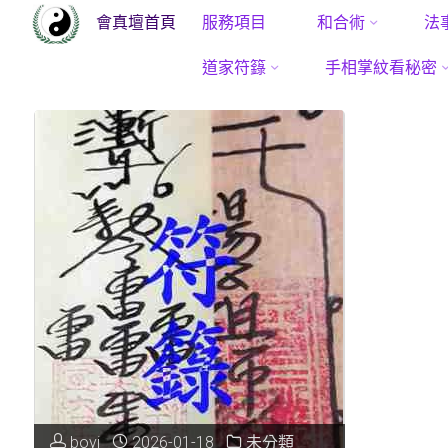
會真壇首頁
服務項目
和合術
法
Skip
道家符籙
手相掌紋看秘密
to
content
boyi
2026-01-18
未分類