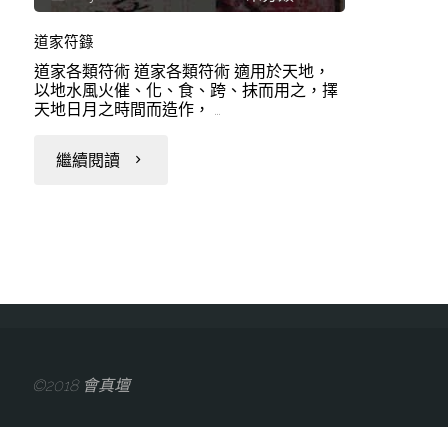
道家符籙
道家各類符術 道家各類符術 適用於天地，
以地水風火催、化、食、跨、抹而用之，擇
天地日月之時間而造作， …
"道
繼續閱讀
家
符
籙"
©2018 會真壇