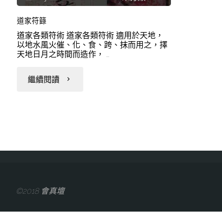
道家符籙
道家各類符術 道家各類符術 適用於天地，
以地水風火催、化、食、跨、抹而用之，擇
天地日月之時間而造作， …
"道
繼續閱讀
家
符
籙"
©2018 會真壇