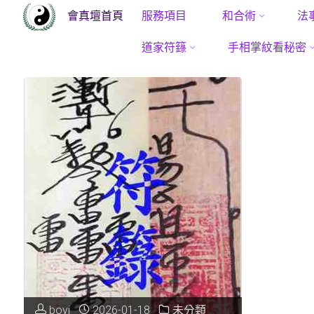
會真壇首頁
服務項目
和合術
法
Skip
道家符籙
手相掌紋看秘密
to
content
boyi
2026-01-18
未分類