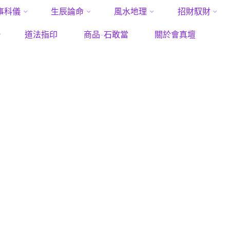
事科儀
生辰論命
風水地理
招財馭財
Home
Posts tagged "奪愛符"
道法指印
商品-石敢當
關於會真壇