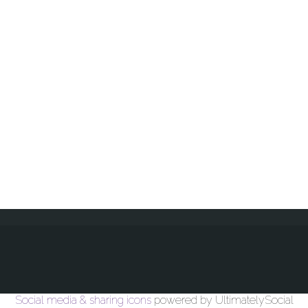
Social media & sharing icons
powered by UltimatelySocial