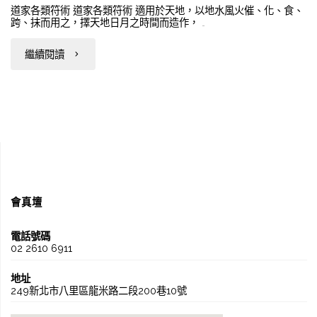
道家各類符術 道家各類符術 適用於天地，以地水風火催、化、食、
跨、抹而用之，擇天地日月之時間而造作， …
"道
繼續閱讀
家
符
籙"
會真壇
電話號碼
02 2610 6911
地址
249新北市八里區龍米路二段200巷10號