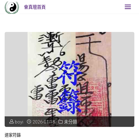
會真壇首頁
Home
Posts tagged "五方納財入庫符"
boyi
2026-01-18
未分類
道家符籙