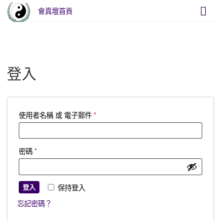
會真壇首頁
Home
我的帳戶
登入
必
使用者名稱 或 電子郵件
*
填
必
密碼
*
填
登入
保持登入
忘記密碼？