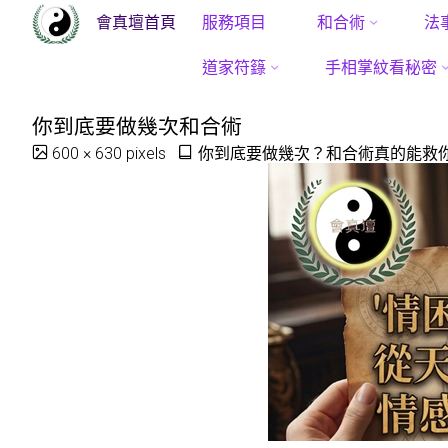
會真壇首頁
服務項目
和合術
法
Ho
Skip
道家符籙
手相掌紋看秘密
to
你到底要做幾次和合術
content
Full
600 × 630
pixels
你到底要做幾次？和合術真的能救
size