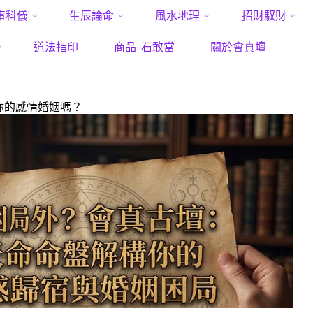
事科儀
生辰論命
風水地理
招財馭財
me
你到底要做幾次？和合術真的能救你的感情婚姻嗎？
你到底要做幾
道法指印
商品-石敢當
關於會真壇
你的感情婚姻嗎？